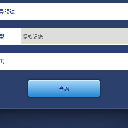
員賬號
型
碼
查詢