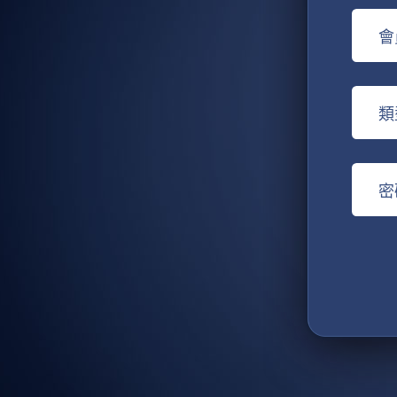
會
類
密